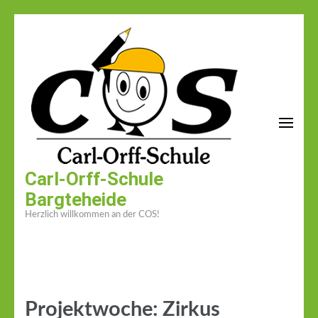
Zum
Inhalt
springen
(Enter
drücken)
Carl-Orff-Schule
Bargteheide
Herzlich willkommen an der COS!
Projektwoche: Zirkus