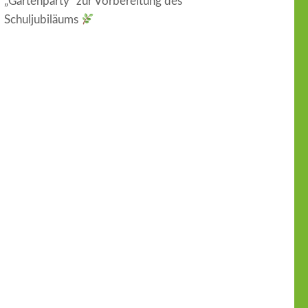
„Gartenparty“ zur Vorbereitung des
Schuljubiläums