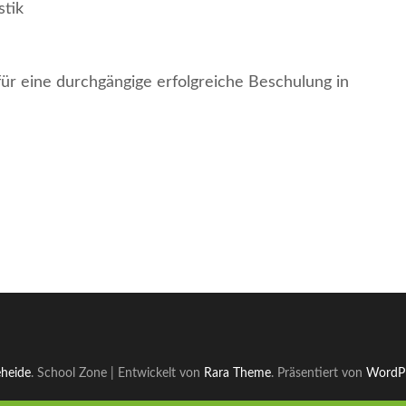
stik
ür eine durchgängige erfolgreiche Beschulung in
eheide
.
School Zone | Entwickelt von
Rara Theme
. Präsentiert von
WordP