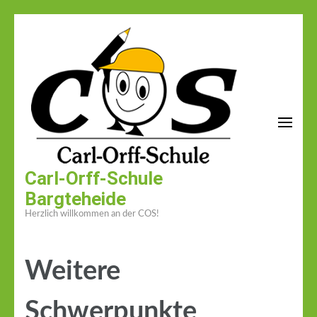
Zum
Inhalt
springen
(Enter
drücken)
Carl-Orff-Schule
Bargteheide
Herzlich willkommen an der COS!
Weitere
Schwerpunkte