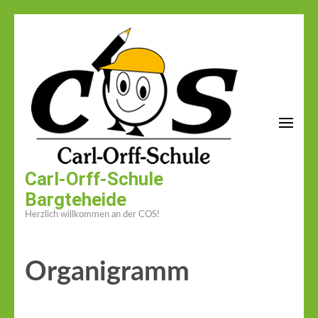
Zum
Inhalt
springen
(Enter
drücken)
Carl-Orff-Schule
Bargteheide
Herzlich willkommen an der COS!
Organigramm