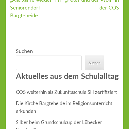
„Alle Jahre wieder“ im
„Peter und der Wolf“ in
Beitragsnavigation
Seniorendorf
der COS
Bargteheide
Suchen
Suchen
Aktuelles aus dem Schulalltag
COS weiterhin als Zukunftsschule.SH zertifiziert
Die Kirche Bargteheide im Religionsunterricht
erkunden
Silber beim Grundschulcup der Lübecker