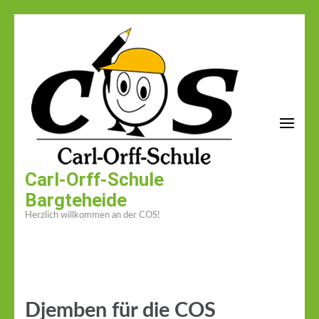
Zum
Inhalt
springen
(Enter
drücken)
Carl-Orff-Schule
Bargteheide
Herzlich willkommen an der COS!
Djemben für die COS